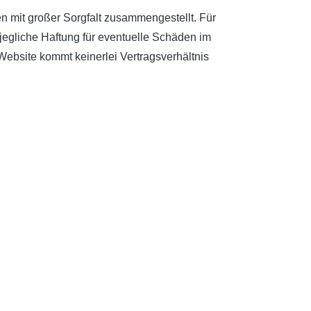
en mit großer Sorgfalt zusammengestellt. Für
jegliche Haftung für eventuelle Schäden im
bsite kommt keinerlei Vertragsverhältnis
 und Sponsoring. Die Informationen dienen der
Pflegekammer erstellt wurden, vermerkt. Alle
 für die Vollständigkeit, Richtigkeit,
bereiches des Herausgebers liegen, würde eine
ntnis hat und es ihm technisch möglich und
rücklich, dass zum Zeitpunkt der Linksetzung
 auf die aktuelle und zukünftige Gestaltung und