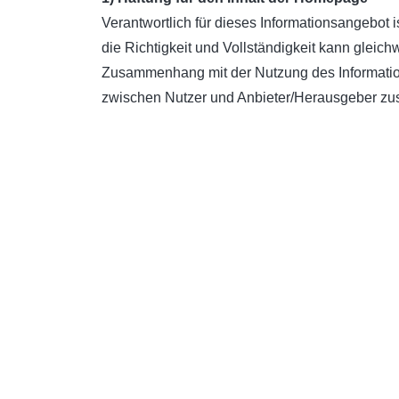
Verantwortlich für dieses Informationsangebot 
die Richtigkeit und Vollständigkeit kann glei
Zusammenhang mit der Nutzung des Information
zwischen Nutzer und Anbieter/Herausgeber zu
2) Redaktionelle Richtlinien
Das Internetangebot des Errichtungsausschuss
Auskunft. Sie ersetzen keine persönliche Beratu
Texte werden durch Experten sorgfältig erarbei
Genauigkeit und Aktualität sämtlicher Inhalte 
3) Haftung für Verweise und Links
Bei direkten oder indirekten Verweisen auf fre
Haftungsverpflichtung ausschließlich in dem Fa
zumutbar wäre, die Nutzung im Falle rechtswidr
die entsprechenden verlinkten Seiten frei von i