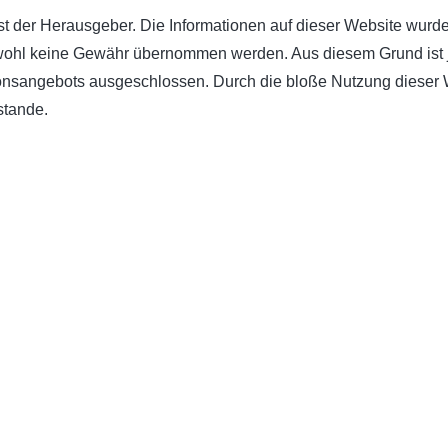
ist der Herausgeber. Die Informationen auf dieser Website wurd
chwohl keine Gewähr übernommen werden. Aus diesem Grund ist 
sangebots ausgeschlossen. Durch die bloße Nutzung dieser We
stande.
es der Pflegekammer Nordrhein-Westfalen ist frei von Werbung
ng. Die Quellen sind, sofern die Informationen nicht durch die 
tet und geprüft. Die Pflegekammer übernimmt keine Gewährleistung
auf den Webseiten.
mde Internetseiten („Links“), die außerhalb des Verantwortungs
ll in Kraft treten, in dem der Herausgeber von den Inhalten Ken
iger Inhalte zu verhindern. Der Herausgeber erklärt daher ausd
llegalen Inhalten waren. Der Herausgeber hat keinerlei Einfluss